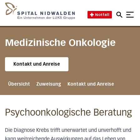
Direkt zum Inhalt
Direkt zum Fussbereich
Direkt zur Suche
Startseite des Spital Nidwal
Notfall
Medizinische Onkologie
Kontakt und Anreise
Übersicht
Zuweisung
Kontakt und Anreise
Psychoonkologische Beratung
Die Diagnose Krebs trifft unerwartet und unverhofft und
kann weitreichende Auswirkungen auf das Leben von