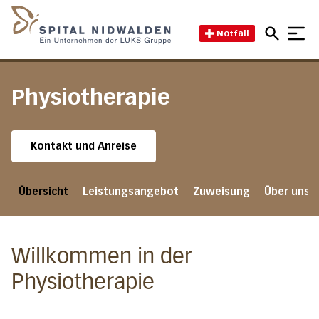
Direkt zum Inhalt
Direkt zum Fussbereich
Direkt zur Suche
Startseite des Spital Nidwal
Notfall
Physiotherapie
Kontakt und Anreise
Übersicht
Leistungsangebot
Zuweisung
Über uns
Willkommen in der
Physiotherapie