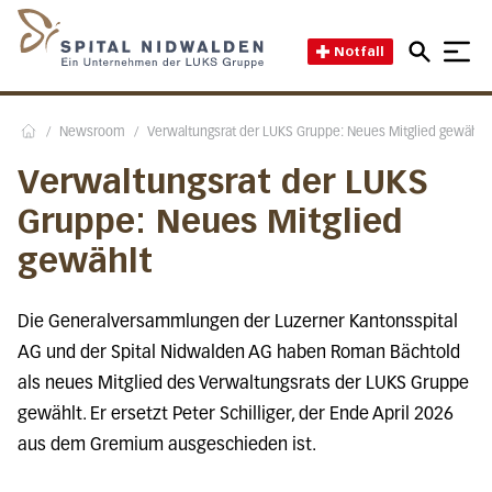
Direkt zum Inhalt
Direkt zum Fussbereich
Direkt zur Suche
Startseite des Spital Nidwal
Notfall
/
Newsroom
/
Verwaltungsrat der LUKS Gruppe: Neues Mitglied gewählt
Home
Verwaltungsrat der LUKS
Gruppe: Neues Mitglied
gewählt
Die Generalversammlungen der Luzerner Kantonsspital
AG und der Spital Nidwalden AG haben Roman Bächtold
als neues Mitglied des Verwaltungsrats der LUKS Gruppe
gewählt. Er ersetzt Peter Schilliger, der Ende April 2026
aus dem Gremium ausgeschieden ist.