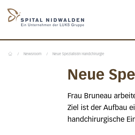
Startseite des Spital N
/
Newsroom
/
Neue Spezialistin Handchirurgie
Home
Neue Spez
Frau Bruneau arbeite
Ziel ist der Aufbau 
handchirurgische Ei