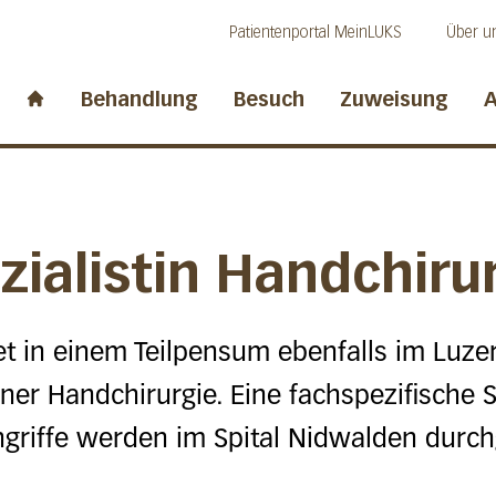
Direkt zum Inhalt
Direkt zum Fussbereich
Direkt zur Suche
Patientenportal MeinLUKS
Über u
idwalden
Behandlung
Besuch
Zuweisung
A
Start page
ialistin Handchiru
t in einem Teilpensum ebenfalls im Luzer
einer Handchirurgie. Eine fachspezifisch
ngriffe werden im Spital Nidwalden durch