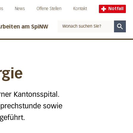
ns
News
Offene Stellen
Kontakt
Notfall
rbeiten am SpiNW
Suche
rgie
ner Kantonsspital.
e Sprechstunde sowie
geführt.