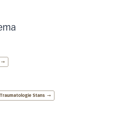
ema
d Traumatologie
Stans