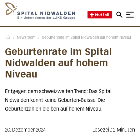
Direkt zum Inhalt
Direkt zum Fussbereich
Direkt zur Suche
Startseite des Spital Nidwal
Notfall
/
Newsroom
/
Geburtenrate im Spital Nidwalden auf hohem Niveau
Home
Geburtenrate im Spital
Nidwalden auf hohem
Niveau
Entgegen dem schweizweiten Trend: Das Spital
Nidwalden kennt keine Geburten-Baisse. Die
Geburtenzahlen bleiben auf hohem Niveau.
20. Dezember 2024
Lesezeit: 2 Minuten