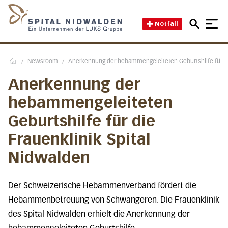
Direkt zum Inhalt
Direkt zum Fussbereich
Direkt zur Suche
Startseite des Spital Nidwal
Notfall
/
Newsroom
/
Anerkennung der hebammengeleiteten Geburtshilfe für di
Home
Anerkennung der
hebammengeleiteten
Geburtshilfe für die
Frauenklinik Spital
Nidwalden
Der Schweizerische Hebammenverband fördert die
Hebammenbetreuung von Schwangeren. Die Frauenklinik
des Spital Nidwalden erhielt die Anerkennung der