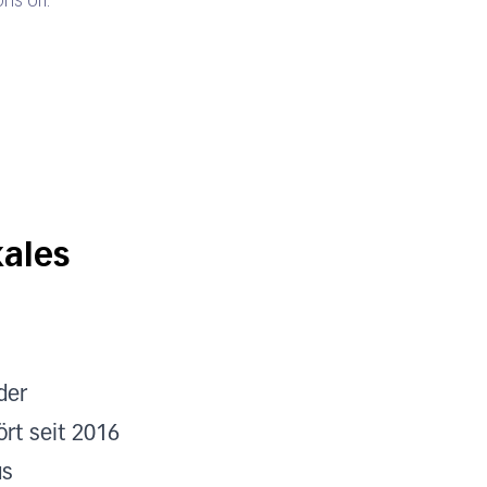
ns Uri.
kales
der
ört seit 2016
us