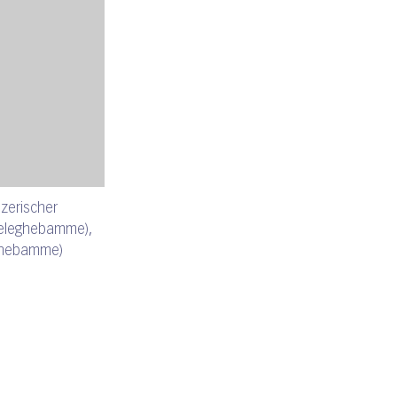
izerischer
Beleghebamme),
alhebamme)