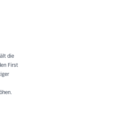
ält die
en First
iger
höhen.