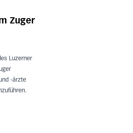
em Zuger
des Luzerner
Zuger
und -ärzte
hzuführen.