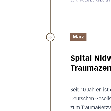
Zertifikatsübergabe an
März
Spital Nid
Traumazent
Seit 10 Jahren is
Deutschen Gesellsc
zum TraumaNetzwer