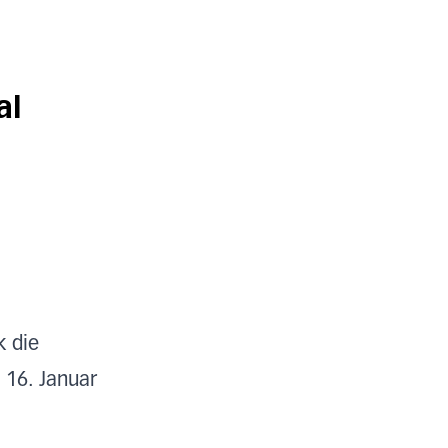
al
k die
 16. Januar