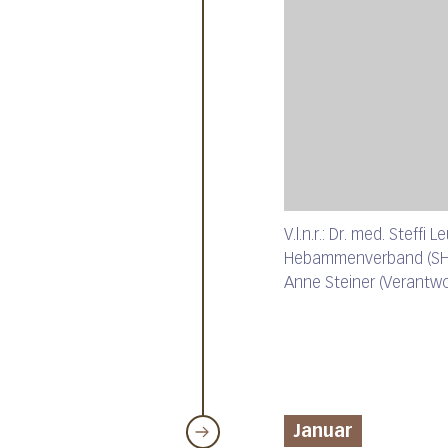
V.l.n.r.: Dr. med. Steff
Hebammenverband (SHV)
Anne Steiner (Verantwo
Januar