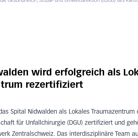
 die Gesundheits-, Sozial- und Umweltdirektion (GSUD) des Kanto
walden wird erfolgreich als Lo
rum rezertifiziert
t das Spital Nidwalden als Lokales Traumazentrum 
haft für Unfallchirurgie (DGU) zertifiziert und geh
k Zentralschweiz. Das interdisziplinäre Team a