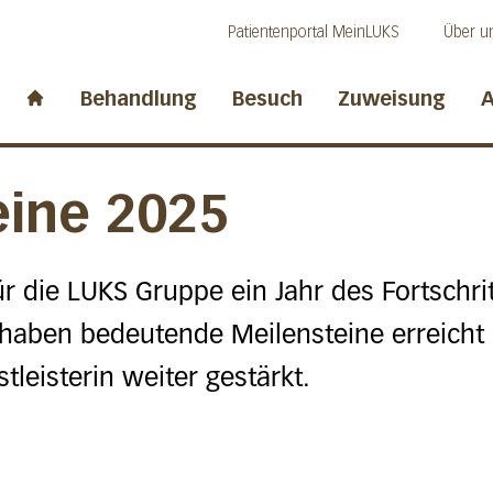
Direkt zum Inhalt
Direkt zum Fussbereich
Direkt zur Suche
Patientenportal MeinLUKS
Über u
idwalden
Behandlung
Besuch
Zuweisung
A
Start page
eine 2025
r die LUKS Gruppe ein Jahr des Fortschri
haben bedeutende Meilensteine erreicht 
tleisterin weiter gestärkt.