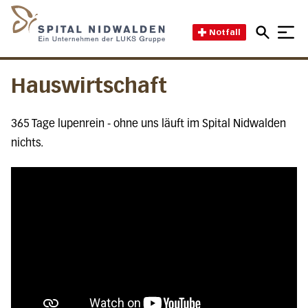
Direkt zum Inhalt
Direkt zum Fussbereich
Direkt zur Suche
Startseite des Spital Nidwal
Notfall
Hauswirtschaft
365 Tage lupenrein - ohne uns läuft im Spital Nidwalden
nichts.