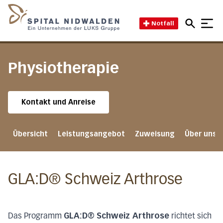
Direkt zum Inhalt
Direkt zum Fussbereich
Direkt zur Suche
Startseite des Spital Nidwal
Notfall
Physiotherapie
Kontakt und Anreise
Übersicht
Leistungsangebot
Zuweisung
Über uns
GLA:D® Schweiz Arthrose
GLA:D® Schweiz Arthrose
Das Programm
richtet sich