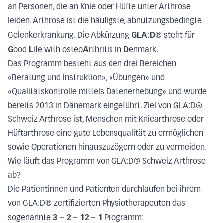
an Personen, die an Knie oder Hüfte unter Arthrose
leiden. Arthrose ist die häufigste, abnutzungsbedingte
GLA:D
Gelenkerkrankung. Die Abkürzung
® steht für
G
L
A
D
ood
ife with osteo
rthritis in
enmark.
Das Programm besteht aus den drei Bereichen
«
Beratung und Instruktion
», «
Übungen
» und
«
Qualitätskontrolle mittels Datenerhebung
» und wurde
bereits 2013 in Dänemark eingeführt. Ziel von GLA:D®
Schweiz Arthrose ist,
Menschen mit Kniearthrose oder
Hüftarthrose eine gute Lebensqualität zu ermöglichen
sowie
Operationen hinauszuzögern oder zu vermeiden
.
Wie läuft das Programm von
GLA:D® Schweiz Arthrose
ab?
Die Patientinnen und Patienten durchlaufen bei ihrem
von GLA:D® zertifizierten Physiotherapeuten das
3 – 2 – 12 – 1
sogenannte
Programm: