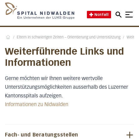
Direkt zum Inhalt
Direkt zum Fussbereich
Direkt zur Suche
Startseite des Spital Nidwal
Notfall
/
Eltern in schwierigen Zeiten – Orientierung und Unterstützung
/
Weiter
Home
Weiterführende Links und
Informationen
Gerne möchten wir Ihnen weitere wertvolle
Unterstützungsmöglichkeiten ausserhalb des Luzerner
Kantonsspitals aufzeigen.
Informationen zu Nidwalden
Fach- und Beratungsstellen