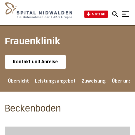
Direkt zum Inhalt
Direkt zum Fussbereich
Direkt zur Suche
Startseite des Spital Nidwal
Notfall
Frauenklinik
Kontakt und Anreise
Übersicht
Leistungsangebot
Zuweisung
Über uns
Beckenboden