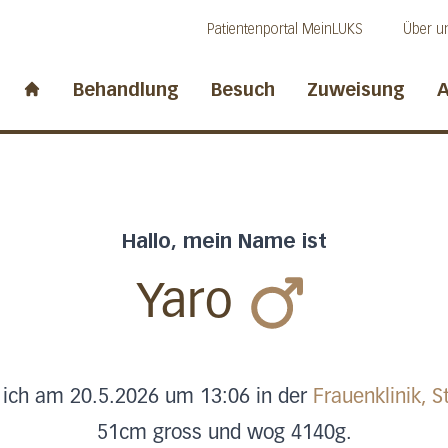
Direkt zum Inhalt
Direkt zum Fussbereich
Direkt zur Suche
Patientenportal MeinLUKS
Über u
idwalden
Behandlung
Besuch
Zuweisung
A
Start page
Hallo, mein Name ist
Yaro
 ich am 20.5.2026 um 13:06 in der
Frauenklinik, S
51cm gross und wog 4140g.