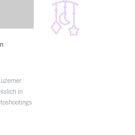
en
Luzerner
sslich in
toshootings