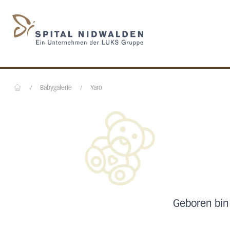
Startseite des Spital N
/
Babygalerie
/
Yaro
Home
Geboren bin