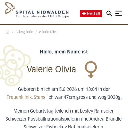
Direkt zum Inhalt
Direkt zum Fussbereich
Direkt zur Suche
Startseite des Spital Nidwal
Notfall
/
Babygalerie
/
Valerie Olivia
Home
Hallo, mein Name ist
Valerie Olivia
Geboren bin ich am 5.6.2026 um 13:04 in der
Frauenklinik, Stans
. Ich war 47cm gross und wog 3030g.
Meinen Geburtstag teile ich mit Lesley Ramseier,
Schweizer Fussballnationalspielerin und Andrea Brändle,
Schweizer Eishockey Nationalspielerin.