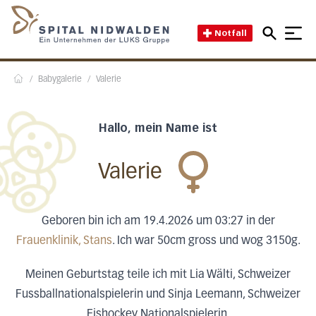
Direkt zum Inhalt
Direkt zum Fussbereich
Direkt zur Suche
Startseite des Spital Nidwal
Notfall
/
Babygalerie
/
Valerie
Home
Hallo, mein Name ist
Valerie
Geboren bin ich am 19.4.2026 um 03:27 in der
Frauenklinik, Stans
. Ich war 50cm gross und wog 3150g.
Meinen Geburtstag teile ich mit Lia Wälti, Schweizer
Fussballnationalspielerin und Sinja Leemann, Schweizer
Eishockey Nationalspielerin.