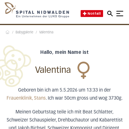
Direkt zum Inhalt
Direkt zum Fussbereich
Direkt zur Suche
Startseite des Spital Nidwal
Notfall
/
Babygalerie
/
Valentina
Home
Hallo, mein Name ist
Valentina
Geboren bin ich am 5.5.2026 um 13:33 in der
Frauenklinik, Stans
. Ich war 50cm gross und wog 3730g.
Meinen Geburtstag teile ich mit Beat Schlatter,
Schweizer Schauspieler, Drehbuchautor und Kabarettist
und Jakob Bichsel, Schweizer Komponist und Dirigent.