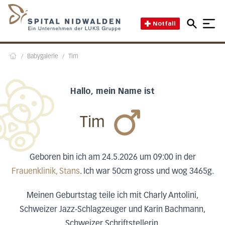
Direkt zum Inhalt
Direkt zum Fussbereich
Direkt zur Suche
Startseite des Spital Nidwal
Notfall
/
Babygalerie
/
Tim
Home
Hallo, mein Name ist
Tim
Geboren bin ich am 24.5.2026 um 09:00 in der
Frauenklinik, Stans
. Ich war 50cm gross und wog 3465g.
Meinen Geburtstag teile ich mit Charly Antolini,
Schweizer Jazz-Schlagzeuger und Karin Bachmann,
Schweizer Schriftstellerin.