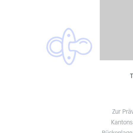
T
Zur Prä
Kantonss