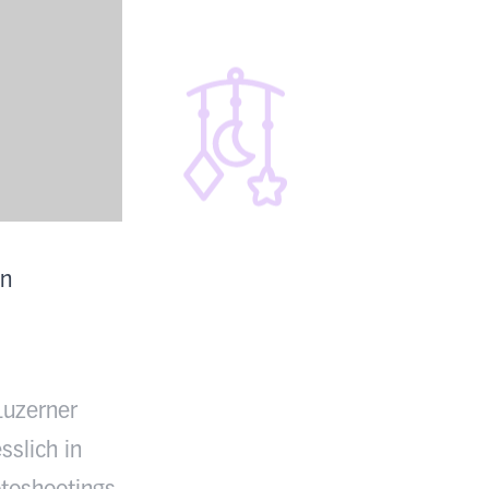
en
Luzerner
sslich in