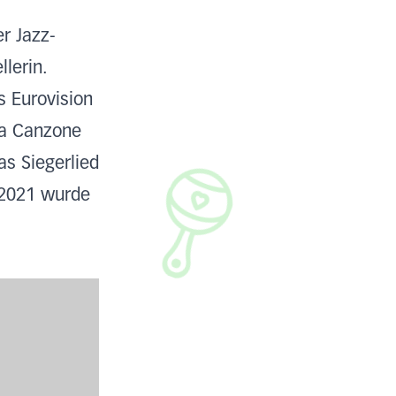
er Jazz-
lerin.
 Eurovision
la Canzone
s Siegerlied
 2021 wurde