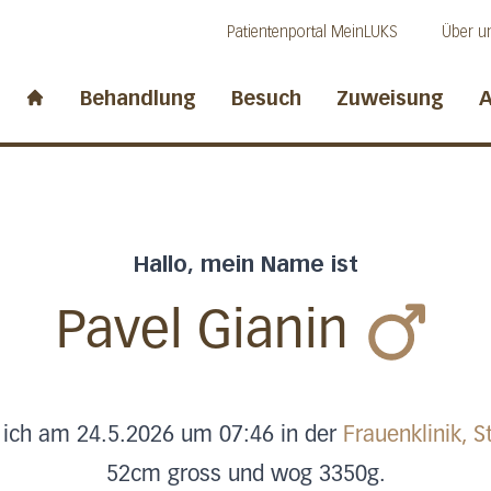
Direkt zum Inhalt
Direkt zum Fussbereich
Direkt zur Suche
Patientenportal MeinLUKS
Über u
idwalden
Behandlung
Besuch
Zuweisung
A
Start page
Hallo, mein Name ist
Pavel Gianin
 ich am 24.5.2026 um 07:46 in der
Frauenklinik, S
52cm gross und wog 3350g.