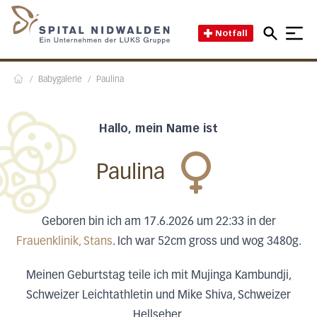
Direkt zum Inhalt
Direkt zum Fussbereich
Direkt zur Suche
Startseite des Spital Nidwal
Notfall
/
Babygalerie
/
Paulina
Home
Hallo, mein Name ist
Paulina
Geboren bin ich am 17.6.2026 um 22:33 in der
Frauenklinik, Stans
. Ich war 52cm gross und wog 3480g.
Meinen Geburtstag teile ich mit Mujinga Kambundji,
Schweizer Leichtathletin und Mike Shiva, Schweizer
Hellseher.