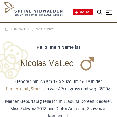
Direkt zum Inhalt
Direkt zum Fussbereich
Direkt zur Suche
Startseite des Spital Nidwal
Notfall
/
Babygalerie
/
Nicolas Matteo
Home
Hallo, mein Name ist
Nicolas Matteo
Geboren bin ich am 17.5.2026 um 16:19 in der
Frauenklinik, Stans
. Ich war 49cm gross und wog 3520g.
Meinen Geburtstag teile ich mit Jastina Doreen Riederer,
Miss Schweiz 2018 und Dieter Ammann, Schweizer
Komponist.