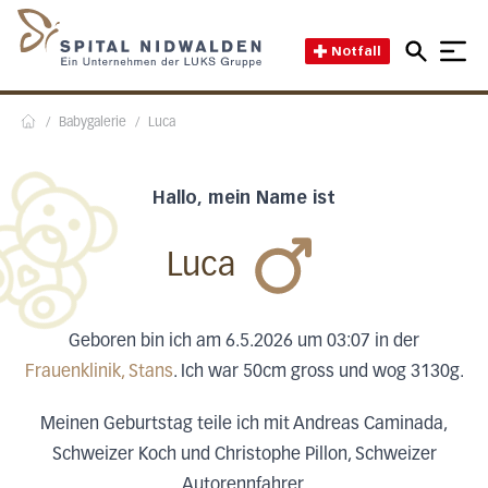
Direkt zum Inhalt
Direkt zum Fussbereich
Direkt zur Suche
Startseite des Spital Nidwal
Notfall
/
Babygalerie
/
Luca
Home
Hallo, mein Name ist
Luca
Geboren bin ich am 6.5.2026 um 03:07 in der
Frauenklinik, Stans
. Ich war 50cm gross und wog 3130g.
Meinen Geburtstag teile ich mit Andreas Caminada,
Schweizer Koch und Christophe Pillon, Schweizer
Autorennfahrer.