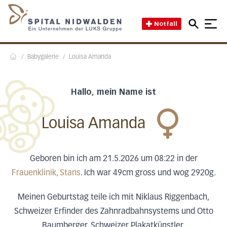
Direkt zum Inhalt
Direkt zum Fussbereich
Direkt zur Suche
Startseite des Spital Nidwal
Notfall
/
Babygalerie
/
Louisa Amanda
Home
Hallo, mein Name ist
Louisa Amanda
Geboren bin ich am 21.5.2026 um 08:22 in der
Frauenklinik, Stans
. Ich war 49cm gross und wog 2920g.
Meinen Geburtstag teile ich mit Niklaus Riggenbach,
Schweizer Erfinder des Zahnradbahnsystems und Otto
Baumberger, Schweizer Plakatkünstler.