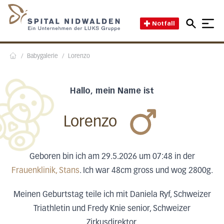
Direkt zum Inhalt
Direkt zum Fussbereich
Direkt zur Suche
Startseite des Spital Nidwal
Notfall
/
Babygalerie
/
Lorenzo
Home
Hallo, mein Name ist
Lorenzo
Geboren bin ich am 29.5.2026 um 07:48 in der
Frauenklinik, Stans
. Ich war 48cm gross und wog 2800g.
Meinen Geburtstag teile ich mit Daniela Ryf, Schweizer
Triathletin und Fredy Knie senior, Schweizer
Zirkusdirektor.