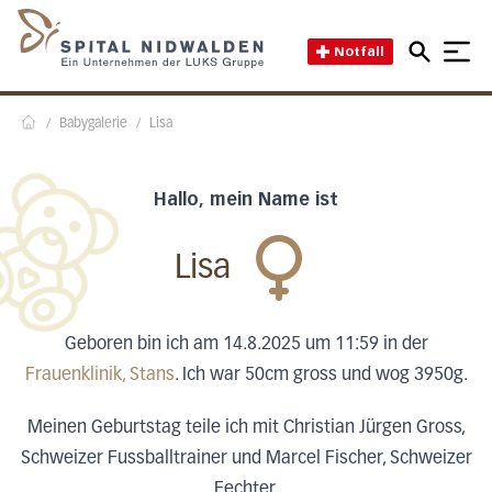
Direkt zum Inhalt
Direkt zum Fussbereich
Direkt zur Suche
Startseite des Spital Nidwal
Notfall
/
Babygalerie
/
Lisa
Home
Hallo, mein Name ist
Lisa
Geboren bin ich am 14.8.2025 um 11:59 in der
Frauenklinik, Stans
. Ich war 50cm gross und wog 3950g.
Meinen Geburtstag teile ich mit Christian Jürgen Gross,
Schweizer Fussballtrainer und Marcel Fischer, Schweizer
Fechter.