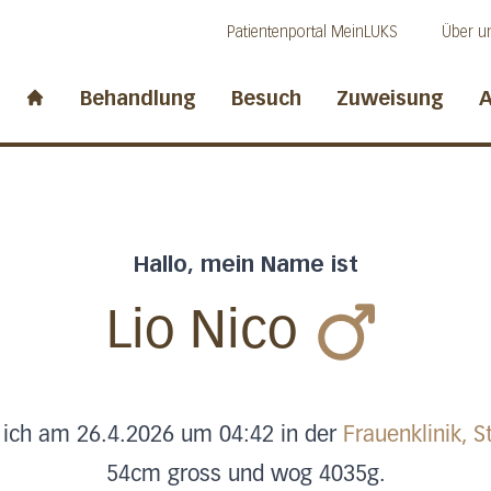
Direkt zum Inhalt
Direkt zum Fussbereich
Direkt zur Suche
Patientenportal MeinLUKS
Über u
idwalden
Behandlung
Besuch
Zuweisung
A
Start page
Hallo, mein Name ist
Lio Nico
 ich am 26.4.2026 um 04:42 in der
Frauenklinik, S
54cm gross und wog 4035g.