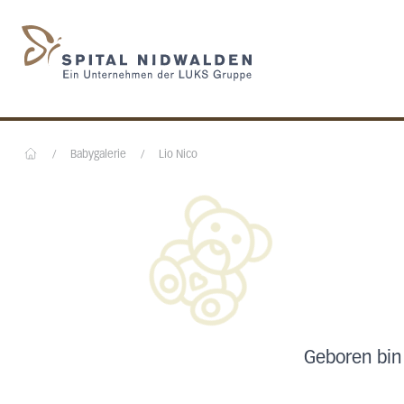
Startseite des Spital N
/
Babygalerie
/
Lio Nico
Home
Geboren bin