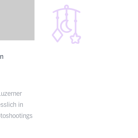
en
Luzerner
sslich in
toshootings