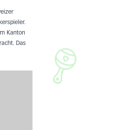
weizer
erspieler.
 im Kanton
racht. Das