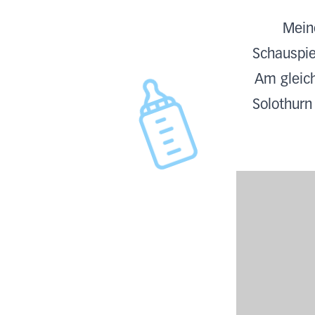
Meine
Schauspie
Am gleich
Solothurn