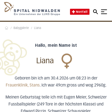
Direkt zum Inhalt
Direkt zum Fussbereich
Direkt zur Suche
Startseite des Spital Nidwal
Notfall
/
Babygalerie
/
Liana
Home
Hallo, mein Name ist
Liana
Geboren bin ich am 30.4.2026 um 08:23 in der
Frauenklinik, Stans
. Ich war 49cm gross und wog 2960g.
Meinen Geburtstag teile ich mit Eugen Meier, Schweizer
Fussballspieler (249 Tore in der höchsten Klasse) und
Edward Piccin, Schweizer Schauspieler.