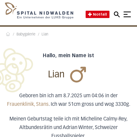
Direkt zum Inhalt
Direkt zum Fussbereich
Direkt zur Suche
Startseite des Spital Nidwal
Notfall
/
Babygalerie
/
Lian
Home
Hallo, mein Name ist
Lian
Geboren bin ich am 8.7.2025 um 04:06 in der
Frauenklinik, Stans
. Ich war 51cm gross und wog 3330g.
Meinen Geburtstag teile ich mit Micheline Calmy-Rey,
Altbundesrätin und Adrian Winter, Schweizer
Fussballspieler.