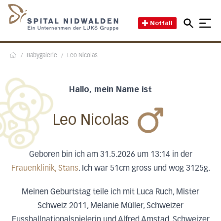
Direkt zum Inhalt
Direkt zum Fussbereich
Direkt zur Suche
Startseite des Spital Nidwal
Notfall
/
Babygalerie
/
Leo Nicolas
Home
Hallo, mein Name ist
Leo Nicolas
Geboren bin ich am 31.5.2026 um 13:14 in der
Frauenklinik, Stans
. Ich war 51cm gross und wog 3125g.
Meinen Geburtstag teile ich mit Luca Ruch, Mister
Schweiz 2011, Melanie Müller, Schweizer
Fussballnationalspielerin und Alfred Amstad, Schweizer