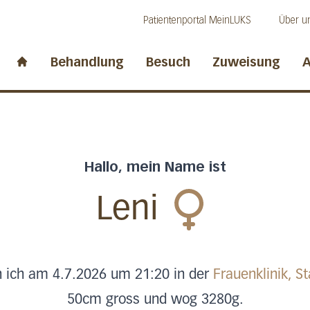
Direkt zum Inhalt
Direkt zum Fussbereich
Direkt zur Suche
Patientenportal MeinLUKS
Über u
idwalden
Behandlung
Besuch
Zuweisung
A
Start page
Hallo, mein Name ist
Leni
n ich am 4.7.2026 um 21:20 in der
Frauenklinik, S
50cm gross und wog 3280g.