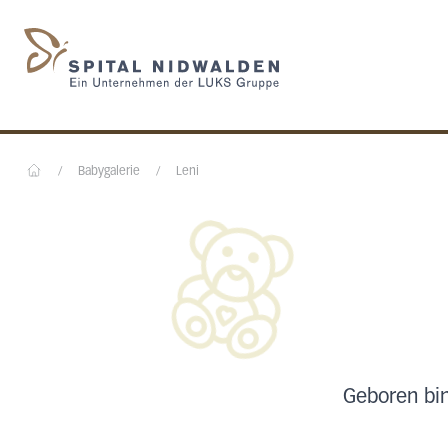
Startseite des Spital N
/
Babygalerie
/
Leni
Home
Geboren bi