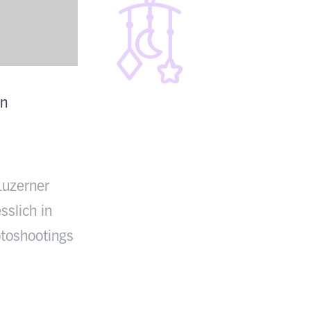
en
Luzerner
sslich in
toshootings