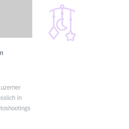
en
Luzerner
sslich in
toshootings