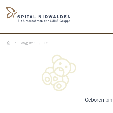
Startseite des Spital N
/
Babygalerie
/
Lea
Home
Geboren bin