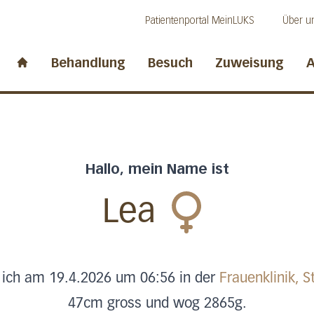
Direkt zum Inhalt
Direkt zum Fussbereich
Direkt zur Suche
Patientenportal MeinLUKS
Über u
idwalden
Behandlung
Besuch
Zuweisung
A
Start page
Hallo, mein Name ist
Lea
 ich am 19.4.2026 um 06:56 in der
Frauenklinik, S
47cm gross und wog 2865g.