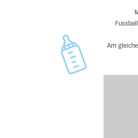
M
Fussbal
Am gleiche