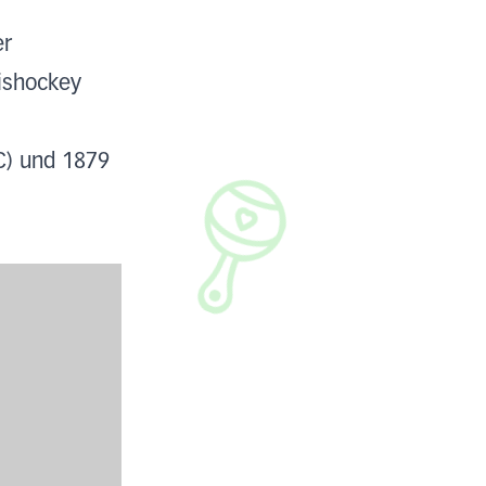
er
ishockey
C) und 1879