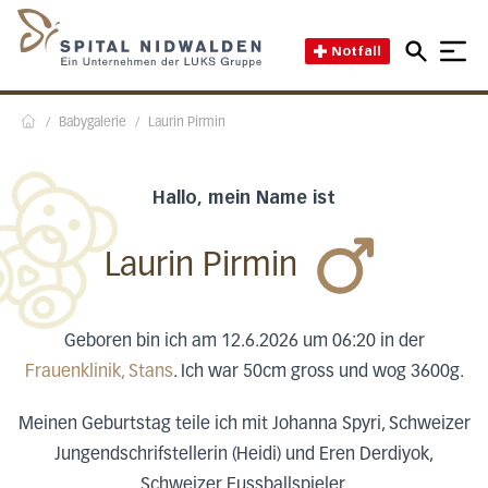
Direkt zum Inhalt
Direkt zum Fussbereich
Direkt zur Suche
Startseite des Spital Nidwal
Notfall
/
Babygalerie
/
Laurin Pirmin
Home
Hallo, mein Name ist
Laurin Pirmin
Geboren bin ich am 12.6.2026 um 06:20 in der
Frauenklinik, Stans
. Ich war 50cm gross und wog 3600g.
Meinen Geburtstag teile ich mit Johanna Spyri, Schweizer
Jungendschrifstellerin (Heidi) und Eren Derdiyok,
Schweizer Fussballspieler.