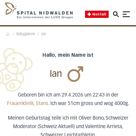
Direkt zum Inhalt
Direkt zum Fussbereich
Direkt zur Suche
Startseite des Spital Nidwal
Notfall
/
Babygalerie
/
Ian
Home
Hallo, mein Name ist
Ian
Geboren bin ich am 29.4.2026 um 22:43 in der
Frauenklinik, Stans
. Ich war 51cm gross und wog 4000g.
Meinen Geburtstag teile ich mit Oliver Bono, Schweizer
Moderator (Schweiz Aktuell) und Valentine Arrieta,
Schweizer Leichtathletin.