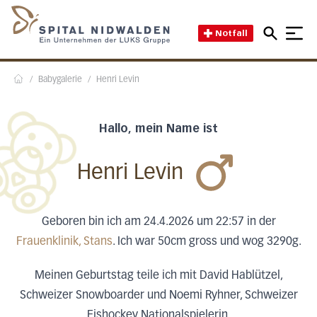
Direkt zum Inhalt
Direkt zum Fussbereich
Direkt zur Suche
Startseite des Spital Nidwal
Notfall
/
Babygalerie
/
Henri Levin
Home
Hallo, mein Name ist
Henri Levin
Geboren bin ich am 24.4.2026 um 22:57 in der
Frauenklinik, Stans
. Ich war 50cm gross und wog 3290g.
Meinen Geburtstag teile ich mit David Hablützel,
Schweizer Snowboarder und Noemi Ryhner, Schweizer
Eishockey Nationalspielerin.