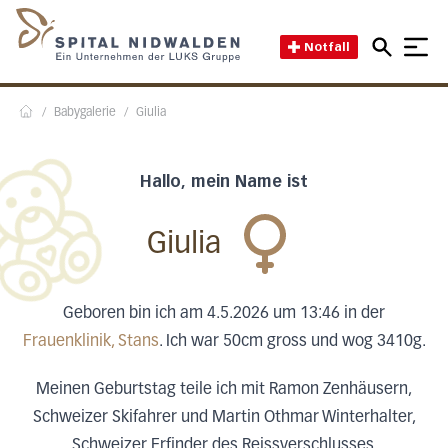
Direkt zum Inhalt
Direkt zum Fussbereich
Direkt zur Suche
Startseite des Spital Nidwal
Notfall
/
Babygalerie
/
Giulia
Home
Hallo, mein Name ist
Giulia
Geboren bin ich am 4.5.2026 um 13:46 in der
Frauenklinik, Stans
. Ich war 50cm gross und wog 3410g.
Meinen Geburtstag teile ich mit Ramon Zenhäusern,
Schweizer Skifahrer und Martin Othmar Winterhalter,
Schweizer Erfinder des Reissverschlusses.