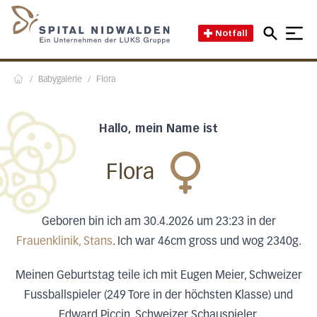
Direkt zum Inhalt
Direkt zum Fussbereich
Direkt zur Suche
Startseite des Spital Nidwal
Notfall
/
Babygalerie
/
Flora
Home
Hallo, mein Name ist
Flora
Geboren bin ich am 30.4.2026 um 23:23 in der
Frauenklinik, Stans
. Ich war 46cm gross und wog 2340g.
Meinen Geburtstag teile ich mit Eugen Meier, Schweizer
Fussballspieler (249 Tore in der höchsten Klasse) und
Edward Piccin, Schweizer Schauspieler.