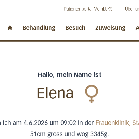
Direkt zum Inhalt
Direkt zum Fussbereich
Direkt zur Suche
Patientenportal MeinLUKS
Über u
idwalden
Behandlung
Besuch
Zuweisung
A
Start page
Hallo, mein Name ist
Elena
n ich am 4.6.2026 um 09:02 in der
Frauenklinik, S
51cm gross und wog 3345g.