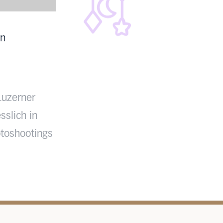
en
Luzerner
sslich in
toshootings