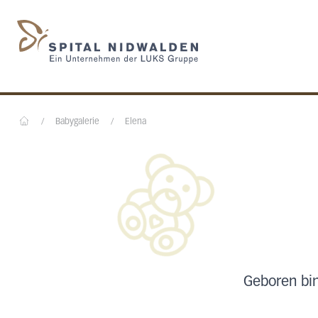
Startseite des Spital N
/
Babygalerie
/
Elena
Home
Geboren bi