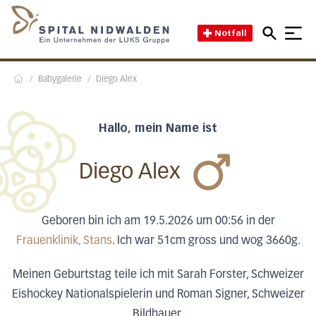
Direkt zum Inhalt
Direkt zum Fussbereich
Direkt zur Suche
Startseite des Spital Nidwal
Notfall
/
Babygalerie
/
Diego Alex
Home
Hallo, mein Name ist
Diego Alex
Geboren bin ich am 19.5.2026 um 00:56 in der
Frauenklinik, Stans
. Ich war 51cm gross und wog 3660g.
Meinen Geburtstag teile ich mit Sarah Forster, Schweizer
Eishockey Nationalspielerin und Roman Signer, Schweizer
Bildhauer.