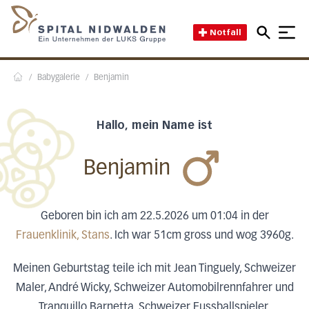
Direkt zum Inhalt
Direkt zum Fussbereich
Direkt zur Suche
Startseite des Spital Nidwal
Notfall
/
Babygalerie
/
Benjamin
Home
Hallo, mein Name ist
Benjamin
Geboren bin ich am 22.5.2026 um 01:04 in der
Frauenklinik, Stans
. Ich war 51cm gross und wog 3960g.
Meinen Geburtstag teile ich mit Jean Tinguely, Schweizer
Maler, André Wicky, Schweizer Automobilrennfahrer und
Tranquillo Barnetta, Schweizer Fussballspieler.