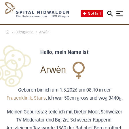
Direkt zum Inhalt
Direkt zum Fussbereich
Direkt zur Suche
Startseite des Spital Nidwal
Notfall
/
Babygalerie
/
Arwèn
Home
Hallo, mein Name ist
Arwèn
Geboren bin ich am 1.5.2026 um 08:10 in der
Frauenklinik, Stans
. Ich war 50cm gross und wog 3440g.
Meinen Geburtstag teile ich mit Dieter Moor, Schweizer
TV-Moderator und Big Zis, Schweizer Rapperin.
Am gleichen Tag wurde 1860 der Bahnhof Bern eröffnet,