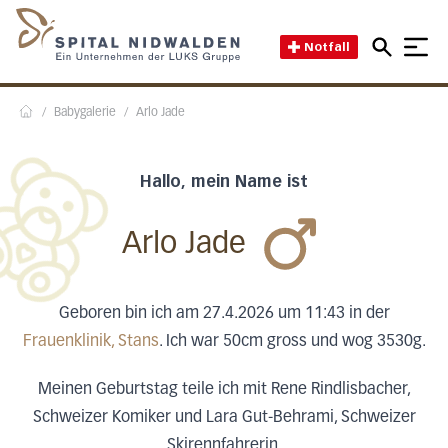
Direkt zum Inhalt
Direkt zum Fussbereich
Direkt zur Suche
Startseite des Spital Nidwal
Notfall
/
Babygalerie
/
Arlo Jade
Home
Hallo, mein Name ist
Arlo Jade
Geboren bin ich am 27.4.2026 um 11:43 in der
Frauenklinik, Stans
. Ich war 50cm gross und wog 3530g.
Meinen Geburtstag teile ich mit Rene Rindlisbacher,
Schweizer Komiker und Lara Gut-Behrami, Schweizer
Skirennfahrerin.