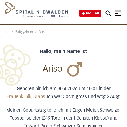
Direkt zum Inhalt
Direkt zum Fussbereich
Direkt zur Suche
Startseite des Spital Nidwal
Notfall
/
Babygalerie
/
Ariso
Home
Hallo, mein Name ist
Ariso
Geboren bin ich am 30.4.2026 um 10:01 in der
Frauenklinik, Stans
. Ich war 50cm gross und wog 2740g.
Meinen Geburtstag teile ich mit Eugen Meier, Schweizer
Fussballspieler (249 Tore in der höchsten Klasse) und
Edward Piccin, Schweizer Schauspieler.