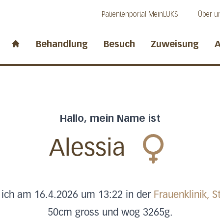
Direkt zum Inhalt
Direkt zum Fussbereich
Direkt zur Suche
Patientenportal MeinLUKS
Über u
idwalden
Behandlung
Besuch
Zuweisung
A
Start page
Hallo, mein Name ist
Alessia
 ich am 16.4.2026 um 13:22 in der
Frauenklinik, S
50cm gross und wog 3265g.