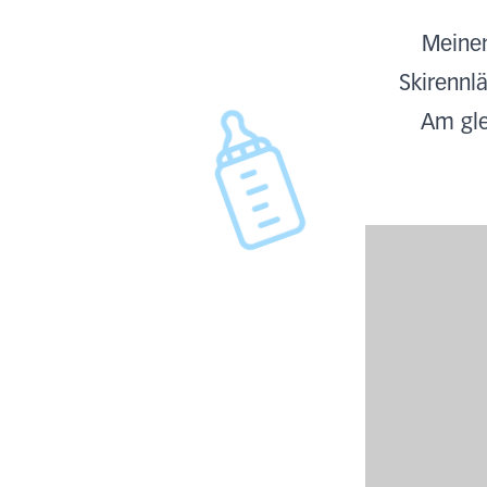
Meinen
Skirennl
Am gle