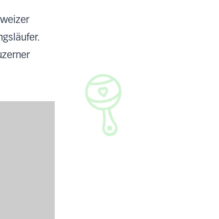
hweizer
gsläufer.
uzerner