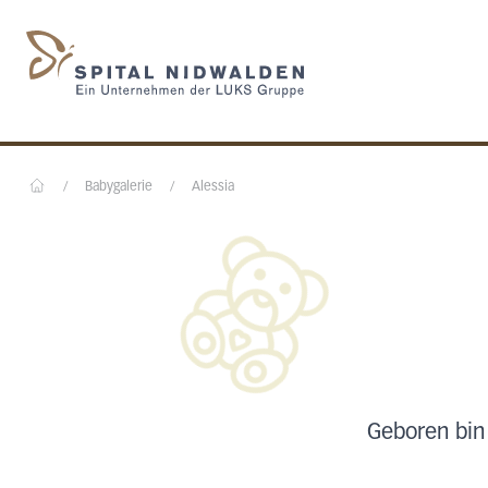
Startseite des Spital N
/
Babygalerie
/
Alessia
Home
Geboren bin