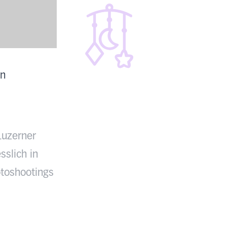
en
Luzerner
sslich in
toshootings