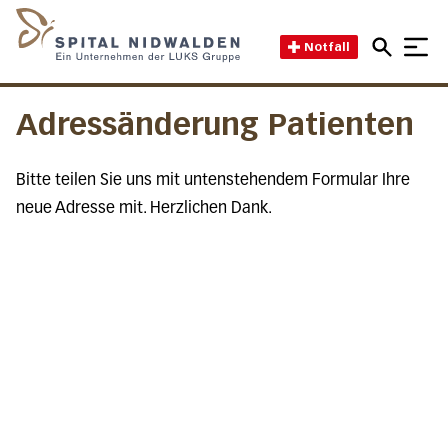
Direkt zum Inhalt
Direkt zum Fussbereich
Direkt zur Suche
Startseite des Spital Nidwal
Notfall
Adressänderung Patienten
Bitte teilen Sie uns mit untenstehendem Formular Ihre
neue Adresse mit. Herzlichen Dank.